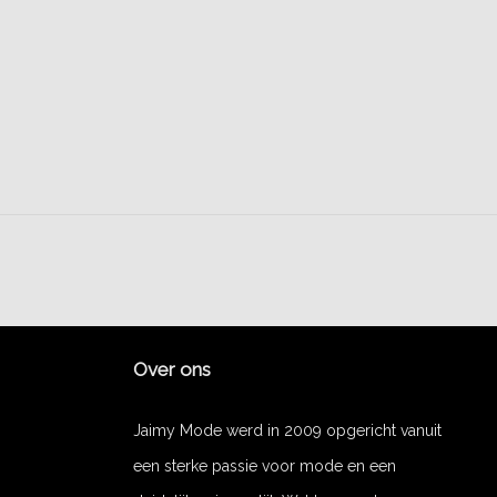
Over ons
Jaimy Mode werd in 2009 opgericht vanuit
een sterke passie voor mode en een