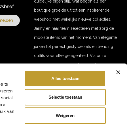
duidelijke eigen stijl. Wat begon als een
wsbrief
boutique groeide uit tot een inspirerende
webshop met wekelijks nieuwe collecties.
melden
Jaimy en haar team selecteren met zorg de
mooiste items van het moment. Van elegante
jurken tot perfect gestylde sets en trending
outfits voor elke gelegenheid. Via onze
socials delen we dagelijks inspiratie en
stylingvideo’s. Door de jaren heen zijn we
Alles toestaan
uitgegroeid tot een merk met een trouwe
GET 10% OFF YOUR ORDER!
s te
yseren.
Hi babe 💕
klantenkring. Jaimy Mode staat voor stijl,
Ontvang 10% korting op je eerste bestelling.
Selectie toestaan
 social
kwaliteit en verfijnde uitstraling. With love,
Laat je e-mailadres achter en blijf als eerste op de hoogte
ere
van nieuwe collecties, acties en events!
Jaimy
ruik van
Weigeren