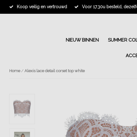
Koop veilig en vertrouwd
Voor 17.30u besteld, dezel
NIEUW BINNEN
SUMMER COL
ACC
Home
/
Alexis lace detail corset top white