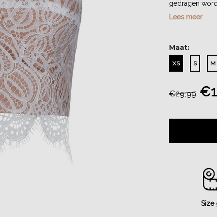
gedragen worde
Lees meer
Maat:
XS
S
M
€1
€29,99
Size