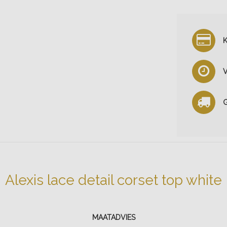
K
V
G
Alexis lace detail corset top white
MAATADVIES