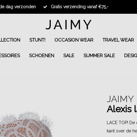
fde dag verzonden
Gratis verzending vanaf €75,-
LECTION
STUNT!
OCCASION WEAR
TRAVEL WEAR
ESSOIRES
SCHOENEN
SALE
SUMMER SALE
DESI
JAIMY
Alexis 
LACE TOP! De co
kant over de h