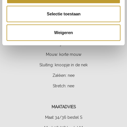
Voering: 100% polyester
Kleur: zwart
Selectie toestaan
Fit: soepelvallend
Weigeren
Lengte: maxi
Halslijn: v-hals
Mouw: korte mouw
Sluiting: knoopje in de nek
Zakken: nee
Stretch:
nee
MAATADVIES
Maat 34/36 bestel S