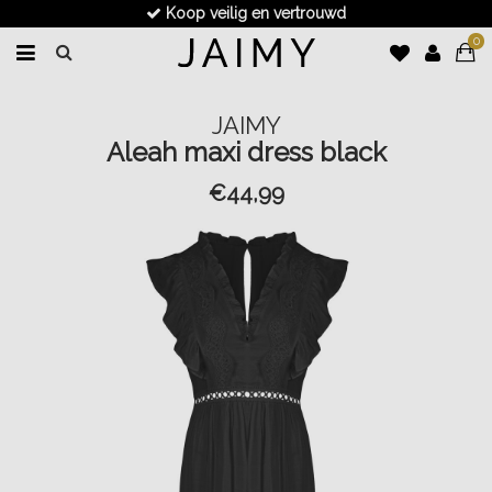
Koop veilig en vertrouwd
0
JAIMY
Aleah maxi dress black
€44,99