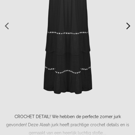
CROCHET DETAIL! We hebben de perfecte zomer jurk
gevonden! Deze Aleah jurk heeft prachtige crochet details en is
gemaakt van een heerlijk luchtig stofje....