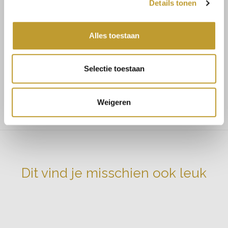
Alayna sparkle dress creme
Details tonen
Alles toestaan
MAATADVIES
Maat 34/36 bestel S
Selectie toestaan
Maat 36/38 bestel M
Maat 38/40 bestel L
Weigeren
Dit vind je misschien ook leuk