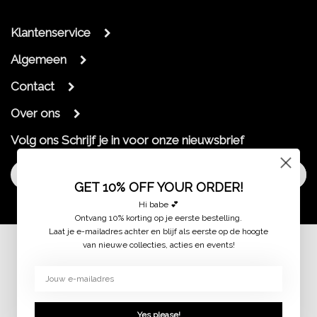
Klantenservice
Algemeen
Contact
Over ons
Volg ons
Schrijf je in voor onze nieuwsbrief
Aanmelden
GET 10% OFF YOUR ORDER!
Hi babe 💕
Ontvang 10% korting op je eerste bestelling.
Laat je e-mailadres achter en blijf als eerste op de hoogte
van nieuwe collecties, acties en events!
© 2026 jaimymode.nl
Yes please!