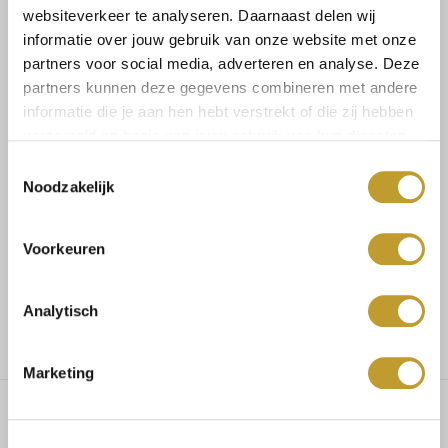
websiteverkeer te analyseren. Daarnaast delen wij
informatie over jouw gebruik van onze website met onze
partners voor social media, adverteren en analyse. Deze
Size guide
Verzenden & retourneren
partners kunnen deze gegevens combineren met andere
informatie die je aan hen hebt verstrekt of die zij hebben
verzameld op basis van jouw gebruik van hun diensten.
Toestemmingsselectie
Koop veilig en vertrouwd
Noodzakelijk
Voor 17.30u besteld, dezelfde dag verzonden
Voorkeuren
Gratis verzending vanaf €75,-
Analytisch
Marketing