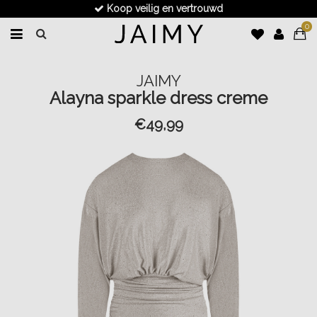
Koop veilig en vertrouwd
0
JAIMY
Alayna sparkle dress creme
€49,99