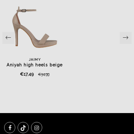
JAIMY
Aniyah high heels beige
€17,49
€34,99