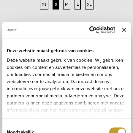
XS
S
M
L
XL
Select a size
Deze website maakt gebruik van cookies
Deze website maakt gebruik van cookies. Wij gebruiken
cookies om content en advertenties te personaliseren,
om functies voor social media te bieden en om ons
Size guide
Shipping & returns
websiteverkeer te analyseren. Daarnaast delen wij
informatie over jouw gebruik van onze website met onze
partners voor social media, adverteren en analyse. Deze
partners kunnen deze gegevens combineren met andere
Buy safe with trust
informatie die je aan hen hebt verstrekt of die zij hebben
verzameld op basis van jouw gebruik van hun diensten.
Toestemmingsselectie
Fast delivery
Noodzakelijk