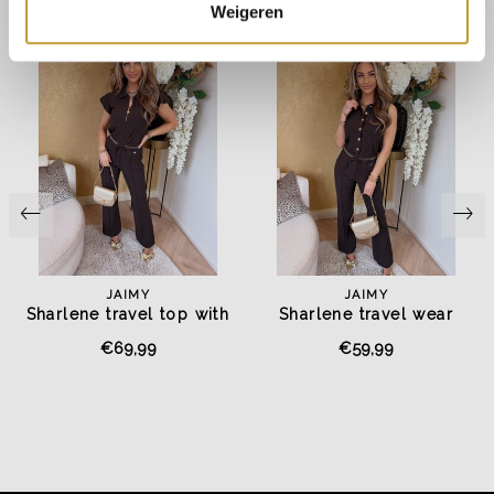
Weigeren
JAIMY
JAIMY
Sharlene travel top with
Sharlene travel wear
collar and zip ruched
blouse cut sleeves with
€69,99
€59,99
sleeves brown
gold buttons brown