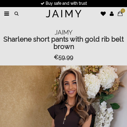
Buy safe and with trust
0
JAIMY
Sharlene short pants with gold rib belt
brown
€59,99