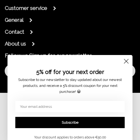
Customer service
General
Contact
About us
Follow us
Sign up for our newsletter
Sign Up
5% off for your next order
Subscribe to our newsletter to stay updated about our newest
products, and receive a 5% discount coupon for your next
purchase! 😀
© 2026 jaimymode.nl
Subscribe
Your discount applies to orders above €50,00