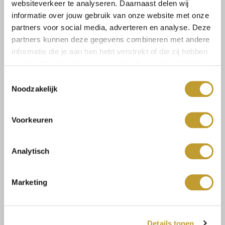
websiteverkeer te analyseren. Daarnaast delen wij
informatie over jouw gebruik van onze website met onze
partners voor social media, adverteren en analyse. Deze
Add to cart
partners kunnen deze gegevens combineren met andere
informatie die je aan hen hebt verstrekt of die zij hebben
verzameld op basis van jouw gebruik van hun diensten.
Toestemmingsselectie
Noodzakelijk
Size guide
Shipping & returns
Voorkeuren
Analytisch
Buy safe with trust
Marketing
Fast delivery
Details tonen