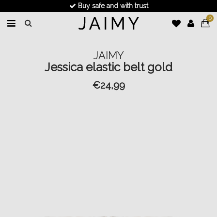
Buy safe and with trust
0
JAIMY
Jessica elastic belt gold
€24,99