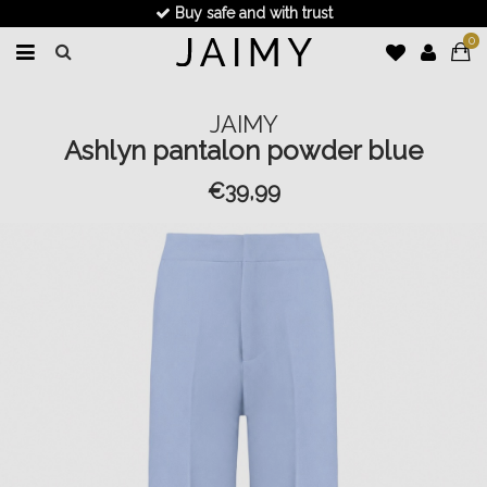
Buy safe and with trust
0
JAIMY
Ashlyn pantalon powder blue
€39,99