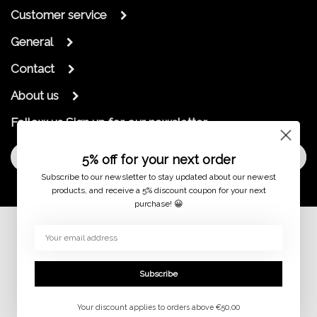
Customer service
General
Contact
About us
Follow us
Sign up for our newsletter
Sign Up
5% off for your next order
Subscribe to our newsletter to stay updated about our newest
products, and receive a 5% discount coupon for your next
purchase! 😀
© 2026 jaimymode.nl
Subscribe
Your discount applies to orders above €50,00