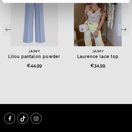
JAIMY
JAIMY
e
Lilou pantalon powder
Laurence lace top
blue
white/nude
€44,99
€34,99