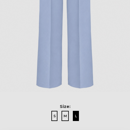
Size:
S
M
L