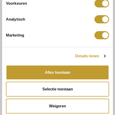
Voorkeuren
Analytisch
Ashlyn pantalon powder blue
Marketing
Details tonen
Alles toestaan
You might also like
Selectie toestaan
Weigeren