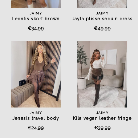
JAIMY
JAIMY
Leontis skort brown
Jayla plisse sequin dress
chocolate
€34,99
€49,99
JAIMY
JAIMY
Jenesis travel body
Kila vegan leather fringe
chocolate
skirt chocolate
€24,99
€39,99