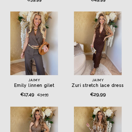
JAIMY
JAIMY
Emily linnen gilet
Zuri stretch lace dress
chocolate
butter chocolate
€17,49
€29,99
€34,99