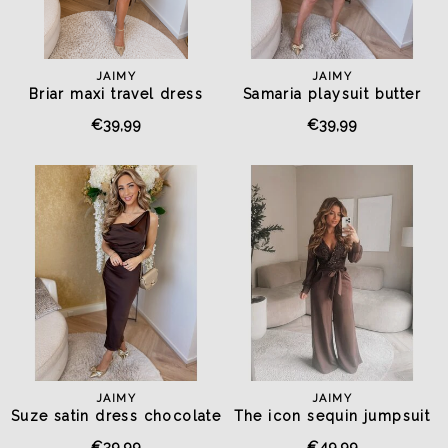
JAIMY
JAIMY
Briar maxi travel dress
Samaria playsuit butter
chocolate
yellow
€39,99
€39,99
JAIMY
JAIMY
Suze satin dress chocolate
The icon sequin jumpsuit
chocolate
€39,99
€49,99