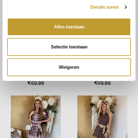
Details tonen
Alles toestaan
Selectie toestaan
Weigeren
JAIMY
JAIMY
Short sleeve lace & tailor
Ghislain lace stretch dress
blazer chocolate
chocolate
€59,99
€29,99