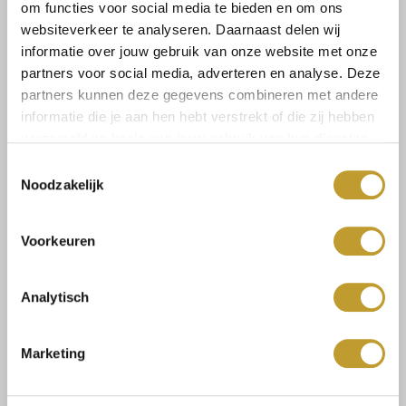
om functies voor social media te bieden en om ons
JAIMY
JAIMY
websiteverkeer te analyseren. Daarnaast delen wij
Exclusive mantel coat
Satin Zea dress chocolate
informatie over jouw gebruik van onze website met onze
chocolate
€99,99
€54,99
partners voor social media, adverteren en analyse. Deze
partners kunnen deze gegevens combineren met andere
informatie die je aan hen hebt verstrekt of die zij hebben
verzameld op basis van jouw gebruik van hun diensten.
Toestemmingsselectie
Noodzakelijk
Voorkeuren
Analytisch
JAIMY
JAIMY
Choker elegance jumpsuit
Merle ruffle lace dress
chocolate
chocolate
Marketing
€44,99
€24,99
€49,99