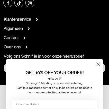
Klantenservice
Algemeen
Contact
Over ons
Volg ons
Schrijf je in voor onze nieuwsbrief
Aanmelden
GET 10% OFF YOUR ORDER!
Hi babe 💕
Ontvang 10% korting op je eerste bestelling.
Laat je e-mailadres achter en blijf als eerste op de hoogte
van nieuwe collecties, acties en events!
© 2026 jaimymode.nl