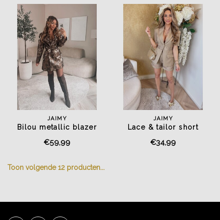
JAIMY
JAIMY
Bilou metallic blazer
Lace & tailor short
playsuit chocolate
chocolate
€59,99
€34,99
Toon volgende
12
producten...