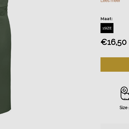
Lees meer
Maat:
1SIZE
€16,50
Size