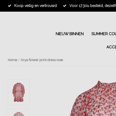
Koop veilig en vertrouwd
Voor 17.30u besteld, dezel
NIEUW BINNEN
SUMMER COL
ACC
Home
/
Arya flower print dress rose