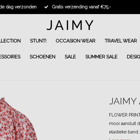
fde dag verzonden
Gratis verzending vanaf €75,-
LECTION
STUNT!
OCCASION WEAR
TRAVEL WEAR
ESSOIRES
SCHOENEN
SALE
SUMMER SALE
DESI
JAIMY
FLOWER PRINT! D
mooi aansluit 
elastieke band...