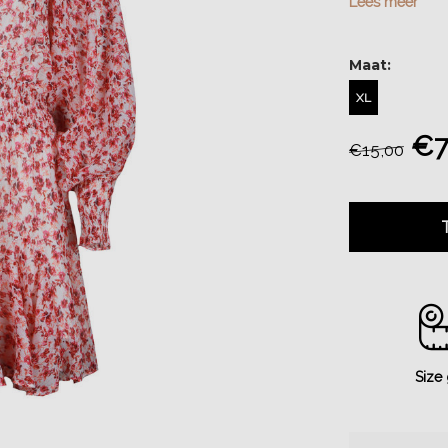
Lees meer
Maat:
XL
€7
€15,00
Size