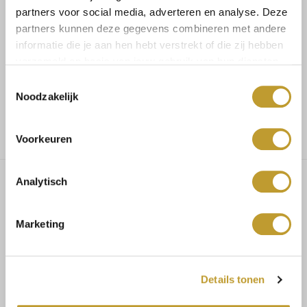
partners voor social media, adverteren en analyse. Deze
Koop veilig en vertrouwd
partners kunnen deze gegevens combineren met andere
informatie die je aan hen hebt verstrekt of die zij hebben
verzameld op basis van jouw gebruik van hun diensten.
Voor 17.30u besteld, dezelfde dag verzonden
Toestemmingsselectie
Noodzakelijk
Gratis verzending vanaf €75,-
Voorkeuren
Analytisch
Dai lace detail top powder blue
Marketing
Maat advies:
Details tonen
Maat 34/36 bestel maat S