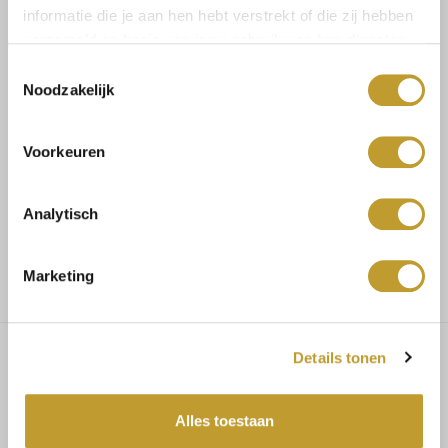
Size guide
Verzenden & retourneren
informatie die je aan hen hebt verstrekt of die zij hebben
verzameld op basis van jouw gebruik van hun diensten.
Toestemmingsselectie
Noodzakelijk
Koop veilig en vertrouwd
Voorkeuren
Voor 17.30u besteld, dezelfde dag verzonden
Analytisch
Gratis verzending vanaf €75,-
Marketing
Details tonen
Baylor pantalon beige
Alles toestaan