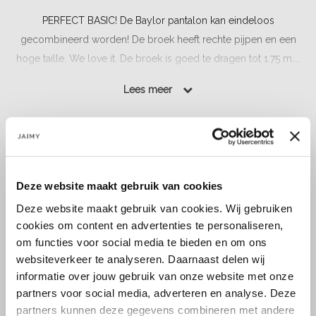
PERFECT BASIC! De Baylor pantalon kan eindeloos
gecombineerd worden! De broek heeft rechte pijpen en een
hoge taille. We love it. De broek is goed te dragen tot 1.75 m....
Lees meer
Lees meer
Maat:
S
M
Deze website maakt gebruik van cookies
Deze website maakt gebruik van cookies. Wij gebruiken
Select a size
cookies om content en advertenties te personaliseren,
om functies voor social media te bieden en om ons
websiteverkeer te analyseren. Daarnaast delen wij
informatie over jouw gebruik van onze website met onze
partners voor social media, adverteren en analyse. Deze
partners kunnen deze gegevens combineren met andere