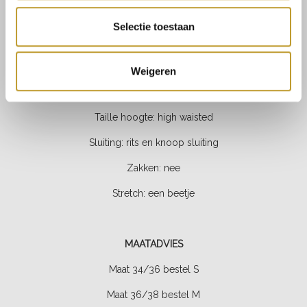
PRODUCT SPECIFICATIES
Selectie toestaan
Materiaal:
95% polyester, 5% elasthaan
Fit: rechte pijpen
Weigeren
Binnenbeen lengte bij maat S:
86 cm
Taille hoogte:
high waisted
Sluiting: rits en knoop sluiting
Zakken:
nee
Stretch: een beetje
MAATADVIES
Maat 34/36 bestel S
Maat 36/38 bestel M