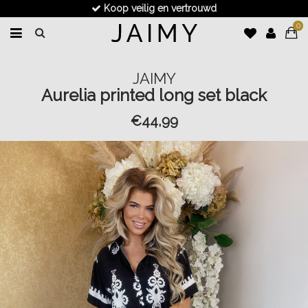
Koop veilig en vertrouwd
0
JAIMY
Aurelia printed long set black
€44,99