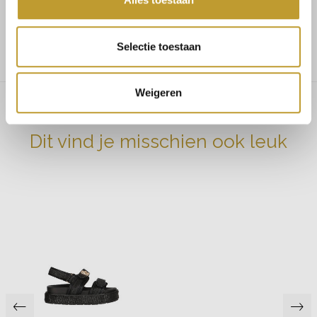
Ons model is 1.68 en draagt maat S/M
Selectie toestaan
Weigeren
Dit vind je misschien ook leuk