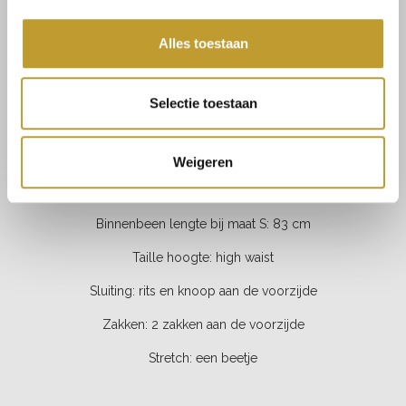
Anastasia wide leg pantalon
Alles toestaan
beige
Selectie toestaan
PRODUCT SPECIFICATIES
Materiaal:
92% polyester, 8% elasthaan
Weigeren
Fit: wijd uitlopend
Binnenbeen lengte bij maat S:
83 cm
Taille hoogte:
high waist
Sluiting: rits en knoop aan de voorzijde
Zakken:
2 zakken aan de voorzijde
Stretch: een beetje