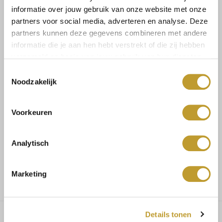
informatie over jouw gebruik van onze website met onze
partners voor social media, adverteren en analyse. Deze
partners kunnen deze gegevens combineren met andere
informatie die je aan hen hebt verstrekt of die zij hebben
Size guide
Verzenden & retourneren
verzameld op basis van jouw gebruik van hun diensten.
Toestemmingsselectie
Noodzakelijk
Koop veilig en vertrouwd
Voorkeuren
Voor 17.30u besteld, dezelfde dag verzonden
Analytisch
Gratis verzending vanaf €75,-
Marketing
Details tonen