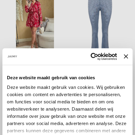
LIU JO
LIU JO
Abito dress red oriental
Punto milano pants micro
€75,00
€51,00
€249,99
€169,99
Deze website maakt gebruik van cookies
Deze website maakt gebruik van cookies. Wij gebruiken
cookies om content en advertenties te personaliseren,
om functies voor social media te bieden en om ons
websiteverkeer te analyseren. Daarnaast delen wij
informatie over jouw gebruik van onze website met onze
partners voor social media, adverteren en analyse. Deze
partners kunnen deze gegevens combineren met andere