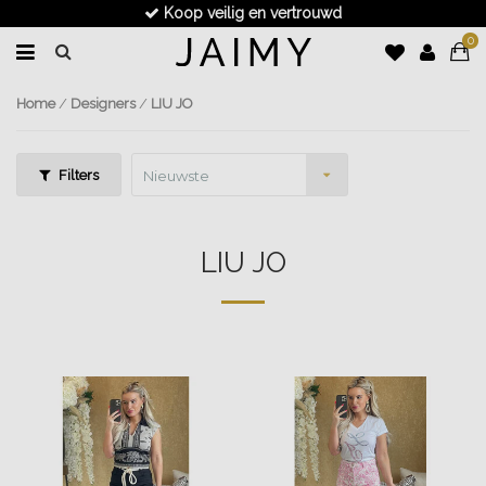
Koop veilig en vertrouwd
0
Home
/
Designers
/
LIU JO
Filters
Nieuwste
producten
LIU JO