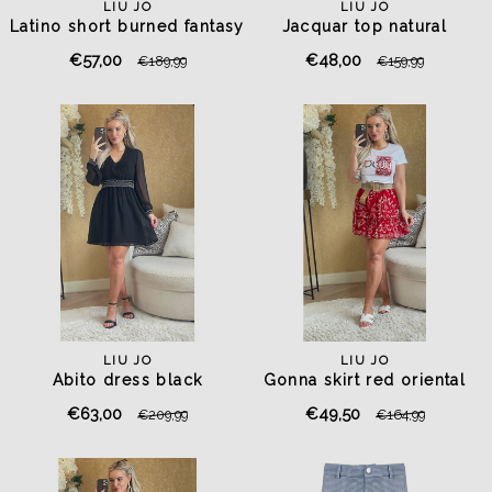
LIU JO
LIU JO
Latino short burned fantasy
Jacquar top natural
bandana
€57,00
€48,00
€189,99
€159,99
LIU JO
LIU JO
Abito dress black
Gonna skirt red oriental
€63,00
€49,50
€209,99
€164,99