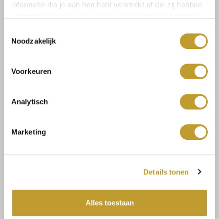
informatie die je aan hen hebt verstrekt of die zij hebben
verzameld op basis van jouw gebruik van hun diensten.
Toestemmingsselectie
LIU JO
LIU JO
Noodzakelijk
Pant short yellow diamond
Gonna mini boucle skirt
rosa
€51,00
€48,00
€169,99
€159,99
Voorkeuren
Analytisch
Marketing
Details tonen
LIU JO
LIU JO
Alles toestaan
Jersey satin dress
Jersey satin dress spring
nero/natural
bloom
€51,00
€51,00
€169,99
€169,99