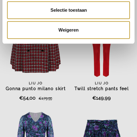
Selectie toestaan
Weigeren
LIU JO
LIU JO
Gonna punto milano skirt
Twill stretch pants feel
red/black
rouge
€54,00
€149,99
€179,99