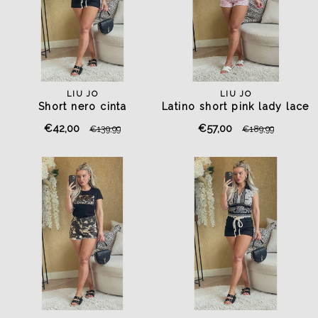
LIU JO
LIU JO
Short nero cinta
Latino short pink lady lace
€42,00
€57,00
€139,99
€189,99